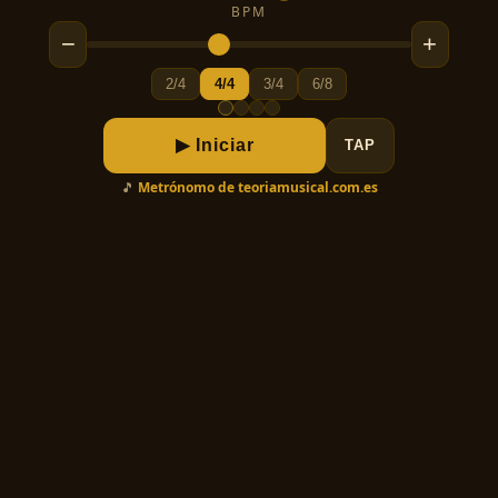
BPM
−
+
2/4
4/4
3/4
6/8
▶ Iniciar
TAP
🎵
Metrónomo de teoriamusical.com.es