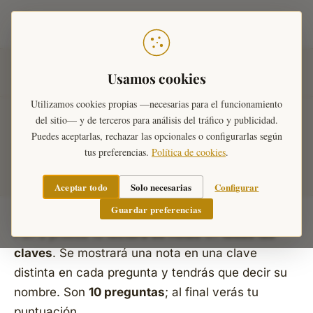
Teoría Musical
Inicio
›
Ejercicios Musicales
›
Identificar notas
›
Todas
Usamos cookies
las claves
Utilizamos cookies propias —necesarias para el funcionamiento
del sitio— y de terceros para análisis del tráfico y publicidad.
¿Qué nota es? — Todas las
Puedes aceptarlas, rechazar las opcionales o configurarlas según
tus preferencias.
Política de cookies
.
claves
Aceptar todo
Solo necesarias
Configurar
Guardar preferencias
Pon a prueba tu
lectura de notas
en
todas las
claves
. Se mostrará una nota en una clave
distinta en cada pregunta y tendrás que decir su
nombre. Son
10 preguntas
; al final verás tu
puntuación.