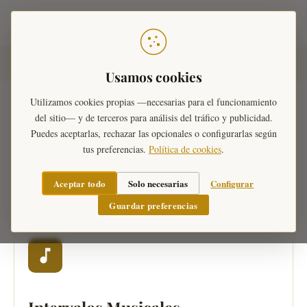
Teoría Musical
Inicio
›
Ejercicios musicales
Usamos cookies
Utilizamos cookies propias —necesarias para el funcionamiento
del sitio— y de terceros para análisis del tráfico y publicidad.
Puedes aceptarlas, rechazar las opcionales o configurarlas según
Ejercicios musicales
tus preferencias.
Política de cookies
.
Una colección de
771 test interactivos
diseñados
Aceptar todo
Solo necesarias
Configurar
para todos los niveles de análisis musical.
Guardar preferencias