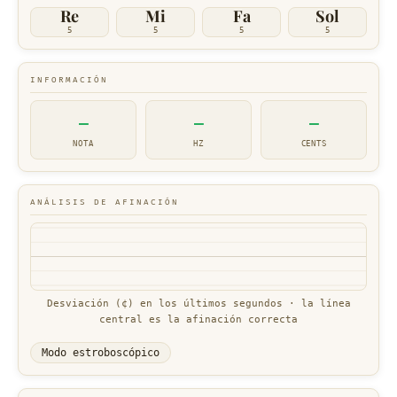
Re
Mi
Fa
Sol
5
5
5
5
INFORMACIÓN
—
—
—
NOTA
HZ
CENTS
ANÁLISIS DE AFINACIÓN
Desviación (¢) en los últimos segundos · la línea
central es la afinación correcta
Modo estroboscópico