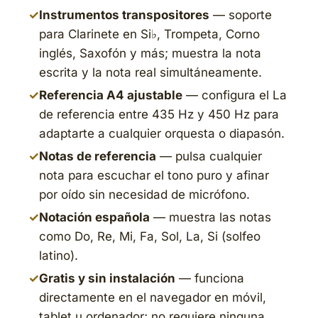
✓
Instrumentos transpositores
— soporte
para Clarinete en Si♭, Trompeta, Corno
inglés, Saxofón y más; muestra la nota
escrita y la nota real simultáneamente.
✓
Referencia A4 ajustable
— configura el La
de referencia entre 435 Hz y 450 Hz para
adaptarte a cualquier orquesta o diapasón.
✓
Notas de referencia
— pulsa cualquier
nota para escuchar el tono puro y afinar
por oído sin necesidad de micrófono.
✓
Notación española
— muestra las notas
como Do, Re, Mi, Fa, Sol, La, Si (solfeo
latino).
✓
Gratis y sin instalación
— funciona
directamente en el navegador en móvil,
tablet u ordenador; no requiere ninguna