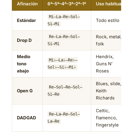
Afinación
6ª–5ª–4ª–3ª–2ª–1ª
Uso habitual
Mi–La–Re–Sol–
Estándar
Todo estilo
Si–Mi
Rock, metal,
Re–La–Re–Sol–
Drop D
folk
Si–Mi
Medio
Hendrix,
Mi♭–La♭–Re♭–
tono
Guns N'
Sol♭–Si♭–Mi♭
abajo
Roses
Blues, slide,
Re–Sol–Re–Sol–
Open G
Keith
Si–Re
Richards
Celtic,
Re–La–Re–Sol–
DADGAD
flamenco,
La–Re
fingerstyle