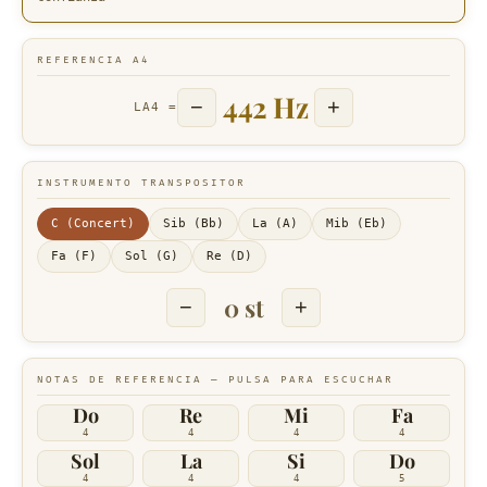
REFERENCIA A4
442 Hz
−
+
LA4 =
INSTRUMENTO TRANSPOSITOR
C (Concert)
Sib (Bb)
La (A)
Mib (Eb)
Fa (F)
Sol (G)
Re (D)
0 st
−
+
NOTAS DE REFERENCIA — PULSA PARA ESCUCHAR
Do
Re
Mi
Fa
4
4
4
4
Sol
La
Si
Do
4
4
4
5