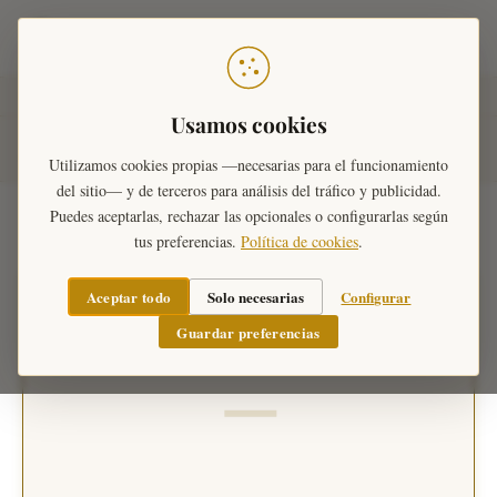
Teoría Musical
Inicio
›
Herramientas
›
Afinador Online
Usamos cookies
Afinador Online
Utilizamos cookies propias —necesarias para el funcionamiento
del sitio— y de terceros para análisis del tráfico y publicidad.
Puedes aceptarlas, rechazar las opcionales o configurarlas según
tus preferencias.
Política de cookies
.
PANTALLA COMPLETA
AFINACIÓN
Aceptar todo
Solo necesarias
Configurar
Guardar preferencias
NOTA REAL
—