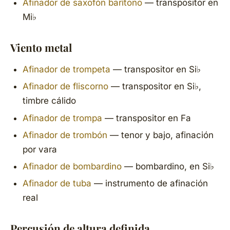
Afinador de saxofón barítono
— transpositor en
Mi♭
Viento metal
Afinador de trompeta
— transpositor en Si♭
Afinador de fliscorno
— transpositor en Si♭,
timbre cálido
Afinador de trompa
— transpositor en Fa
Afinador de trombón
— tenor y bajo, afinación
por vara
Afinador de bombardino
— bombardino, en Si♭
Afinador de tuba
— instrumento de afinación
real
Percusión de altura definida