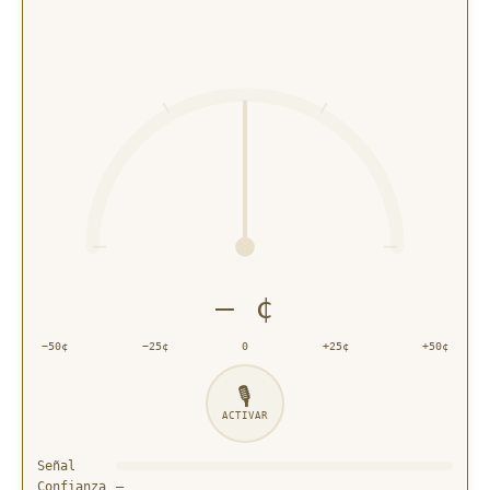
— ¢
−50¢
−25¢
0
+25¢
+50¢
🎙
ACTIVAR
Señal
Confianza
—