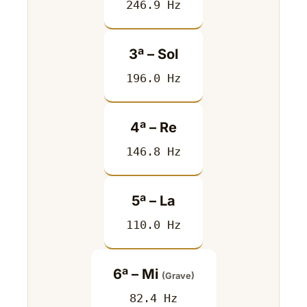
246.9 Hz
3ª – Sol
196.0 Hz
4ª – Re
146.8 Hz
5ª – La
110.0 Hz
6ª – Mi
(Grave)
82.4 Hz