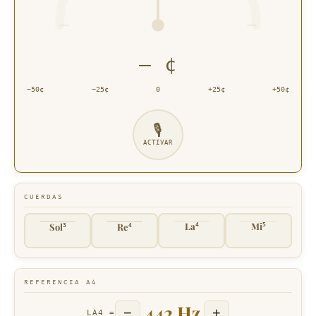
— ¢
−50¢
−25¢
0
+25¢
+50¢
🎙
ACTIVAR
CUERDAS
La
Mi
Sol
Re
4
5
3
4
REFERENCIA A4
442 Hz
−
+
LA4 =