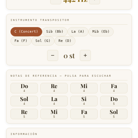
INSTRUMENTO TRANSPOSITOR
C (Concert)
Sib (Bb)
La (A)
Mib (Eb)
Fa (F)
Sol (G)
Re (D)
0 st
−
+
NOTAS DE REFERENCIA — PULSA PARA ESCUCHAR
Do
Re
Mi
Fa
4
4
4
4
Sol
La
Si
Do
4
4
4
5
Re
Mi
Fa
Sol
5
5
5
5
INFORMACIÓN