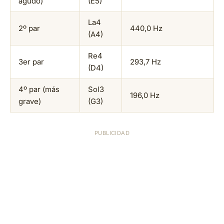
agudo)
(E5)
La4
2º par
440,0 Hz
(A4)
Re4
3er par
293,7 Hz
(D4)
4º par (más
Sol3
196,0 Hz
grave)
(G3)