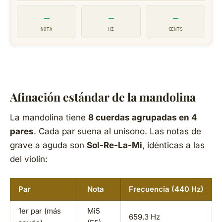
—
—
—
NOTA
HZ
CENTS
Afinación estándar de la mandolina
La mandolina tiene
8 cuerdas agrupadas en 4
pares
. Cada par suena al unísono. Las notas de
grave a aguda son
Sol-Re-La-Mi
, idénticas a las
del violín:
Par
Nota
Frecuencia (440 Hz)
1er par (más
Mi5
659,3 Hz