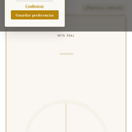
Configurar
menos. Al tener
PANTALLA COMPLETA
cuerdas dobles (en
Guardar preferencias
unísono), cualquier
AFINACIÓN
desviación entre el par
genera una
NOTA REAL
—
intermodulación
audible; afinar cada
cuerda del par por
separado. Las clavijas
de fricción requieren
presión constante para
mantener la afinación.
100 cents equivalen
exactamente a un
semitono completo.