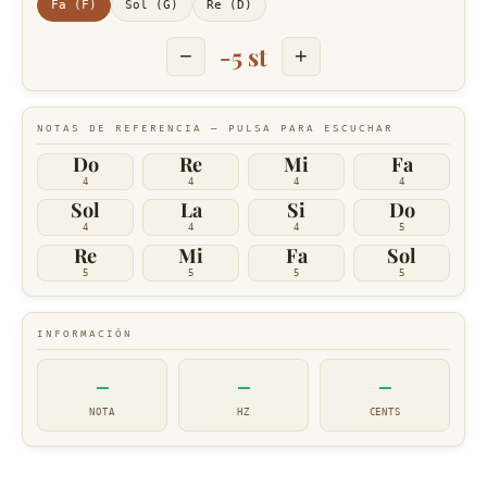
Fa (F)
Sol (G)
Re (D)
-5 st
−
+
NOTAS DE REFERENCIA — PULSA PARA ESCUCHAR
Do
Re
Mi
Fa
4
4
4
4
Sol
La
Si
Do
4
4
4
5
Re
Mi
Fa
Sol
5
5
5
5
INFORMACIÓN
—
—
—
NOTA
HZ
CENTS