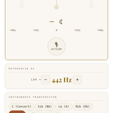
— ¢
−50¢
−25¢
0
+25¢
+50¢
🎙
ACTIVAR
REFERENCIA A4
442 Hz
−
+
LA4 =
INSTRUMENTO TRANSPOSITOR
C (Concert)
Sib (Bb)
La (A)
Mib (Eb)