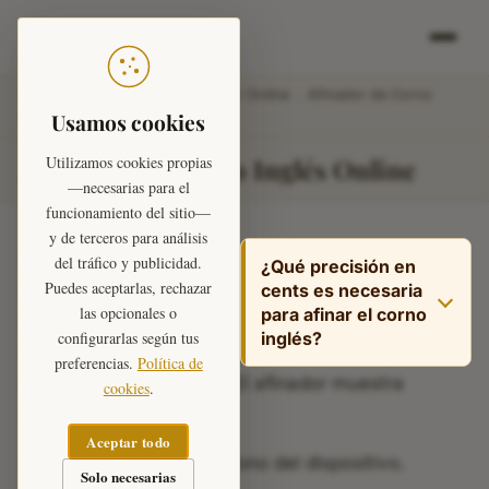
Teoría Musical
Inicio
›
Herramientas
›
Afinador Online
›
Afinador de Corno
Usamos cookies
Inglés
Afinador de Corno Inglés Online
Utilizamos cookies propias
—necesarias para el
funcionamiento del sitio—
y de terceros para análisis
El afinador de corno inglés funciona directamente
del tráfico y publicidad.
¿Qué precisión en
Puedes aceptarlas, rechazar
cents es necesaria
desde el navegador sin instalar nada. El corno
las opcionales o
para afinar el corno
inglés es un instrumento transpositor en Fa:
configurarlas según tus
inglés?
cuando el intérprete lee Do, suena Fa real, una
preferencias.
Política de
Para práctica
quinta justa más grave. El afinador muestra
cookies
.
individual, ±10 cents es
siempre el
sonido real
.
aceptable. Para
Aceptar todo
orquesta, ajustar a ±5
Solo hace falta el micrófono del dispositivo.
Solo necesarias
cents o menos. El bocal