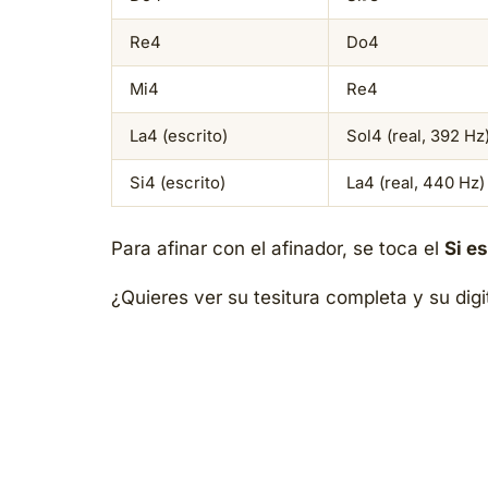
Re4
Do4
Mi4
Re4
La4 (escrito)
Sol4 (real, 392 Hz
Si4 (escrito)
La4 (real, 440 Hz
Para afinar con el afinador, se toca el
Si es
¿Quieres ver su tesitura completa y su dig