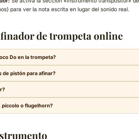
dor:
Se activa la sección «Instrumento transpositor» de
os) para ver la nota escrita en lugar del sonido real.
afinador de trompeta online
toco Do en la trompeta?
 Si♭. Cuando el trompetista lee y toca un Do, el sonido real qu
 de pistón para afinar?
finador muestra siempre el sonido real (concert pitch), no la 
ación general. Las varas del 1er y 3er pistón compensan la ten
ar?
la vara alarga el tubo y baja el tono; retirarla lo sube.
ente por la trompeta 3-5 minutos antes de afinar y vaciar la ll
 piccolo o flugelhorn?
ents por debajo de la afinación objetivo.
sposición) se afina directamente. El flugelhorn también está en
a; el afinador cromático detecta todas sin ajuste.
nstrumento