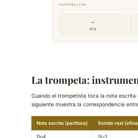
INFORMACIÓN
—
NOTA
La trompeta: instrumen
Cuando el trompetista toca la nota
escrita
siguiente muestra la correspondencia entre
Nota escrita (partitura)
Sonido real (afin
Do4
Si♭3