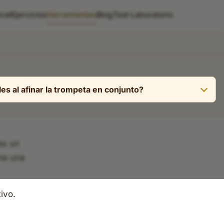
cal
Ejercicios
Herramientas
Blog
Test Laboratorio
es al afinar la trompeta en conjunto?
erancia correcta. En conjunto o sección de viento, ajustar
nes de ±15 cents en el momento; para más de eso, mover
ompleto.
es un
na una
ivo.