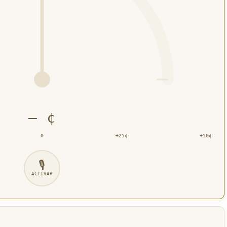
— ¢
0
+25¢
+50¢
🎙
ACTIVAR