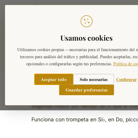
Teoría Musical
Inicio
›
Herramientas
›
Afinador Online
›
Afinado
Usamos cookies
Afinador de Trom
Utilizamos cookies propias —necesarias para el funcionamiento del s
terceros para análisis del tráfico y publicidad. Puedes aceptarlas, re
opcionales o configurarlas según tus preferencias.
Política de co
Aceptar todo
Solo necesarias
Configurar
El afinador de trompeta funciona directam
Guardar preferencias
instrumento transpositor en Si♭, así que el
segunda mayor por debajo de lo que el tromp
Funciona con trompeta en Si♭, en Do, piccol