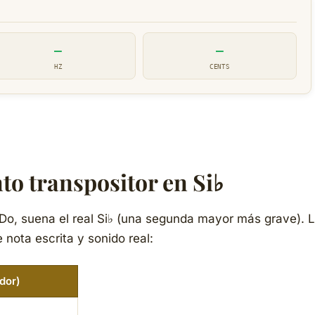
—
—
HZ
CENTS
to transpositor en Si♭
Do, suena el
real
Si♭ (una segunda mayor más grave). L
 nota escrita y sonido real:
ador)