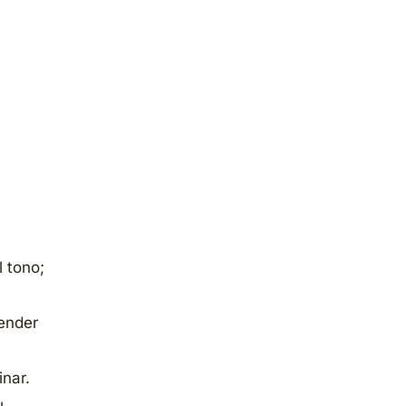
l tono;
tender
inar.