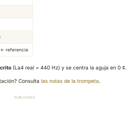
)
) ← referencia
crito
(La4 real = 440 Hz) y se centra la aguja en 0 ¢.
itación? Consulta
las notas de la trompeta
.