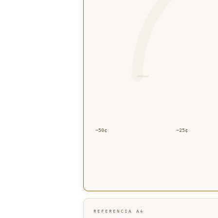
−50¢
−25¢
REFERENCIA A4