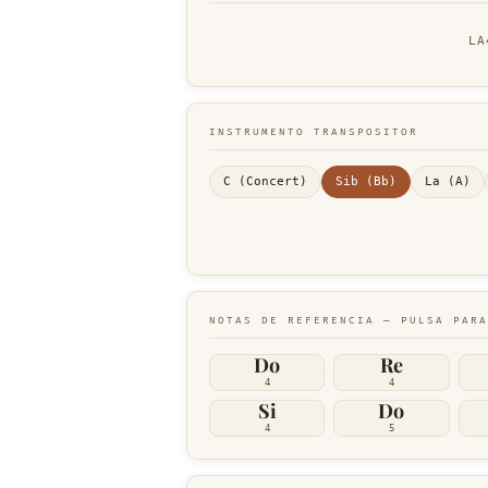
LA
INSTRUMENTO TRANSPOSITOR
C (Concert)
Sib (Bb)
La (A)
NOTAS DE REFERENCIA — PULSA PARA
Do
Re
4
4
Si
Do
4
5