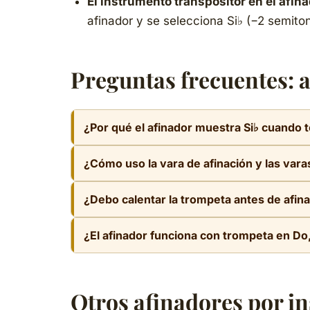
El instrumento transpositor en el afina
afinador y se selecciona Si♭ (−2 semiton
Preguntas frecuentes: 
¿Por qué el afinador muestra Si♭ cuando 
La trompeta es un instrumento transpositor en
¿Cómo uso la vara de afinación y las varas
es un Si♭, una segunda mayor por debajo. El a
escrita.
La vara de afinación principal ajusta la afin
¿Debo calentar la trompeta antes de afin
a subir el tono al usarlos combinados. Empujar 
Sí, es fundamental. Conviene soplar aire cali
¿El afinador funciona con trompeta en Do,
agua. Un instrumento frío puede estar 20-30 c
Sí. La trompeta en Do (concert pitch, sin tran
La trompeta piccolo puede estar en Si♭ o en L
Otros afinadores por i