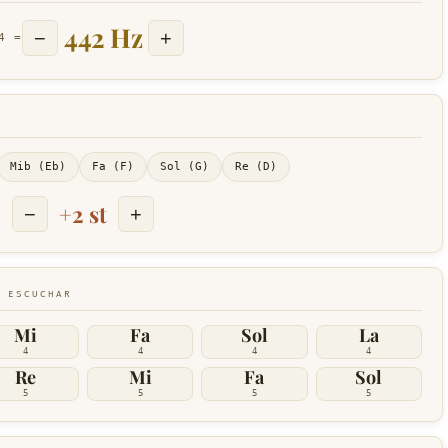
442 Hz
−
+
4 =
Mib (Eb)
Fa (F)
Sol (G)
Re (D)
+2 st
−
+
 ESCUCHAR
Mi
Fa
Sol
La
4
4
4
4
Re
Mi
Fa
Sol
5
5
5
5