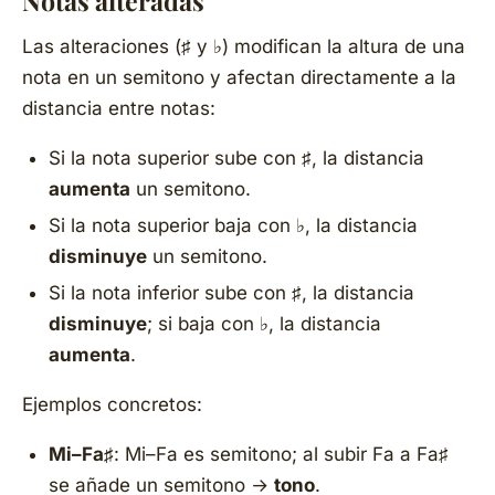
Notas alteradas
Las alteraciones (♯ y ♭) modifican la altura de una
nota en un semitono y afectan directamente a la
distancia entre notas:
Si la nota superior sube con ♯, la distancia
aumenta
un semitono.
Si la nota superior baja con ♭, la distancia
disminuye
un semitono.
Si la nota inferior sube con ♯, la distancia
disminuye
; si baja con ♭, la distancia
aumenta
.
Ejemplos concretos:
Mi–Fa♯
: Mi–Fa es semitono; al subir Fa a Fa♯
se añade un semitono →
tono
.