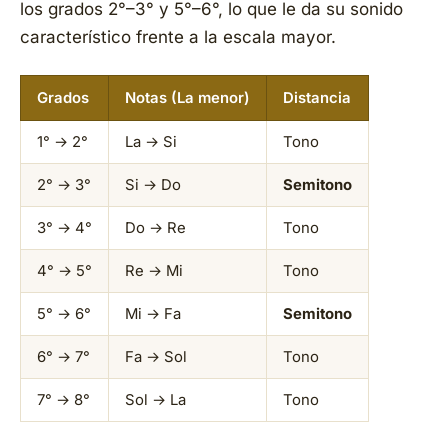
los grados 2°–3° y 5°–6°, lo que le da su sonido
característico frente a la escala mayor.
Grados
Notas (La menor)
Distancia
1° → 2°
La → Si
Tono
2° → 3°
Si → Do
Semitono
3° → 4°
Do → Re
Tono
4° → 5°
Re → Mi
Tono
5° → 6°
Mi → Fa
Semitono
6° → 7°
Fa → Sol
Tono
7° → 8°
Sol → La
Tono