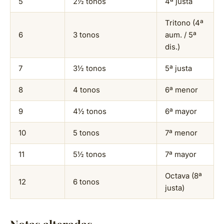
5
2½ tonos
4ª justa
Tritono (4ª
6
3 tonos
aum. / 5ª
dis.)
7
3½ tonos
5ª justa
8
4 tonos
6ª menor
9
4½ tonos
6ª mayor
10
5 tonos
7ª menor
11
5½ tonos
7ª mayor
Octava (8ª
12
6 tonos
justa)