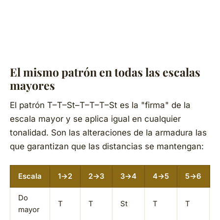
El mismo patrón en todas las escalas
mayores
El patrón T–T–St–T–T–T–St es la "firma" de la
escala mayor y se aplica igual en cualquier
tonalidad. Son las alteraciones de la armadura las
que garantizan que las distancias se mantengan:
Escala
1→2
2→3
3→4
4→5
5→6
Do
T
T
St
T
T
mayor