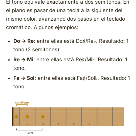
El tono equivale exactamente a dos semitonos. En
el piano es pasar de una tecla a la siguiente del
mismo color, avanzando dos pasos en el teclado
cromático. Algunos ejemplos:
Do → Re
: entre ellas está Do♯/Re♭. Resultado: 1
tono (2 semitonos).
Re → Mi
: entre ellas está Re♯/Mi♭. Resultado: 1
tono.
Fa → Sol
: entre ellas está Fa♯/Sol♭. Resultado: 1
tono.
semitono
1
2
3
4
5
6
tono