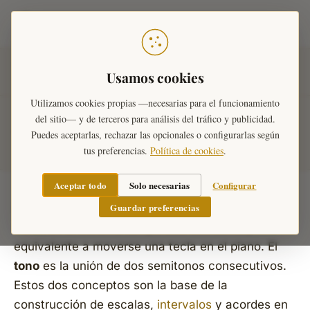
Teoría Musical
Inicio
›
Diccionario Musical
›
Intervalos
›
Tono y
Usamos cookies
Semitono
Utilizamos cookies propias —necesarias para el funcionamiento
del sitio— y de terceros para análisis del tráfico y publicidad.
Tono y Semitono
Puedes aceptarlas, rechazar las opcionales o configurarlas según
tus preferencias.
Política de cookies
.
Aceptar todo
Solo necesarias
Configurar
Guardar preferencias
El
semitono
es la distancia mínima entre dos
notas en el sistema temperado occidental,
equivalente a moverse una tecla en el piano. El
tono
es la unión de dos semitonos consecutivos.
Estos dos conceptos son la base de la
construcción de escalas,
intervalos
y acordes en