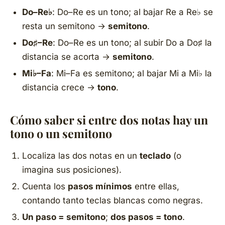
Do–Re♭
: Do–Re es un tono; al bajar Re a Re♭ se
resta un semitono →
semitono
.
Do♯–Re
: Do–Re es un tono; al subir Do a Do♯ la
distancia se acorta →
semitono
.
Mi♭–Fa
: Mi–Fa es semitono; al bajar Mi a Mi♭ la
distancia crece →
tono
.
Cómo saber si entre dos notas hay un
tono o un semitono
Localiza las dos notas en un
teclado
(o
imagina sus posiciones).
Cuenta los
pasos mínimos
entre ellas,
contando tanto teclas blancas como negras.
Un paso = semitono
;
dos pasos = tono
.