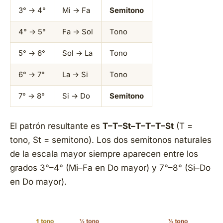
3° → 4°
Mi → Fa
Semitono
4° → 5°
Fa → Sol
Tono
5° → 6°
Sol → La
Tono
6° → 7°
La → Si
Tono
7° → 8°
Si → Do
Semitono
El patrón resultante es
T–T–St–T–T–T–St
(T =
tono, St = semitono). Los dos semitonos naturales
de la escala mayor siempre aparecen entre los
grados 3°–4° (Mi–Fa en Do mayor) y 7°–8° (Si–Do
en Do mayor).