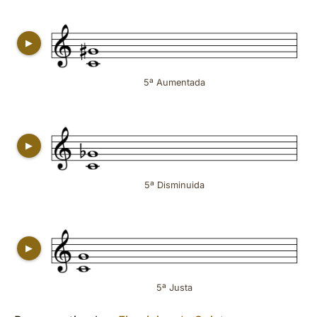
▶
5ª Aumentada
▶
5ª Disminuida
▶
5ª Justa