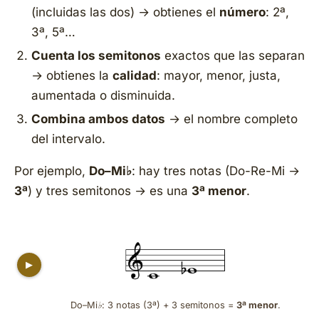
(incluidas las dos) → obtienes el
número
: 2ª,
3ª, 5ª…
Cuenta los semitonos
exactos que las separan
→ obtienes la
calidad
: mayor, menor, justa,
aumentada o disminuida.
Combina ambos datos
→ el nombre completo
del intervalo.
Por ejemplo,
Do–Mi♭
: hay tres notas (Do-Re-Mi →
3ª
) y tres semitonos → es una
3ª menor
.
▶
Do–Mi♭: 3 notas (3ª) + 3 semitonos =
3ª menor
.