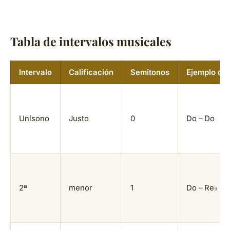
Tabla de intervalos musicales
Intervalo
Calificación
Semitonos
Ejemplo de
Unísono
Justo
0
Do – Do
2ª
menor
1
Do – Re♭