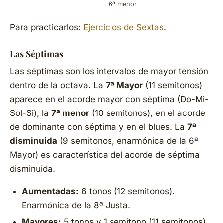
6ª menor
Para practicarlos:
Ejercicios de Sextas
.
Las Séptimas
Las séptimas son los intervalos de mayor tensión
dentro de la octava. La
7ª Mayor
(11 semitonos)
aparece en el acorde mayor con séptima (Do-Mi-
Sol-Si); la
7ª menor
(10 semitonos), en el acorde
de dominante con séptima y en el blues. La
7ª
disminuida
(9 semitonos, enarmónica de la 6ª
Mayor) es característica del acorde de séptima
disminuida.
Aumentadas:
6 tonos (12 semitonos).
Enarmónica de la 8ª Justa.
Mayores:
5 tonos y 1 semitono (11 semitonos).