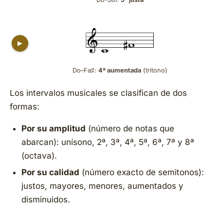
▶
Do–Fa♯:
4ª aumentada
(tritono)
Los intervalos musicales se clasifican de dos
formas:
Por su amplitud
(número de notas que
abarcan): unísono, 2ª, 3ª, 4ª, 5ª, 6ª, 7ª y 8ª
(octava).
Por su calidad
(número exacto de semitonos):
justos, mayores, menores, aumentados y
disminuidos.