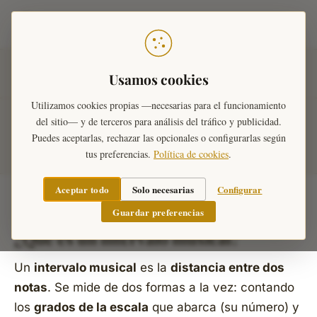
Teoría Musical
Inicio
›
Diccionario Musical
›
Intervalos
›
Intervalos
Usamos cookies
Musicales
Utilizamos cookies propias —necesarias para el funcionamiento
del sitio— y de terceros para análisis del tráfico y publicidad.
Intervalos Musicales
Puedes aceptarlas, rechazar las opcionales o configurarlas según
tus preferencias.
Política de cookies
.
Aceptar todo
Solo necesarias
Configurar
Guardar preferencias
¿Qué es un intervalo musical?
Un
intervalo musical
es la
distancia entre dos
notas
. Se mide de dos formas a la vez: contando
los
grados de la escala
que abarca (su
número
) y