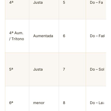
4ª
Justa
5
Do – Fa
4ª Aum.
Aumentada
6
Do – Fa♯
/ Tritono
5ª
Justa
7
Do – Sol
6ª
menor
8
Do – La♭