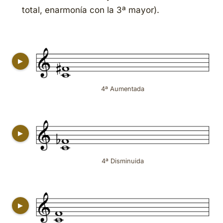
total, enarmonía con la 3ª mayor).
▶
4ª Aumentada
▶
4ª Disminuida
▶