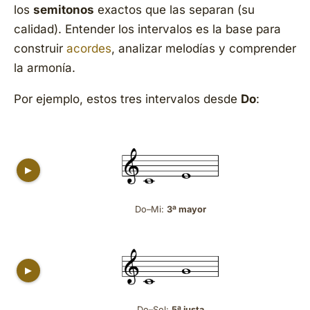
los
semitonos
exactos que las separan (su
calidad
). Entender los intervalos es la base para
construir
acordes
, analizar melodías y comprender
la armonía.
Por ejemplo, estos tres intervalos desde
Do
:
▶
Do–Mi:
3ª mayor
▶
Do–Sol:
5ª justa