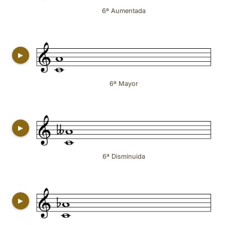
6ª Aumentada
▶
6ª Mayor
▶
6ª Disminuida
▶