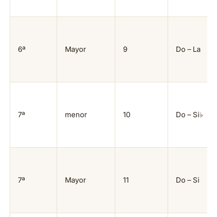
6ª
Mayor
9
Do – La
7ª
menor
10
Do – Si♭
7ª
Mayor
11
Do – Si