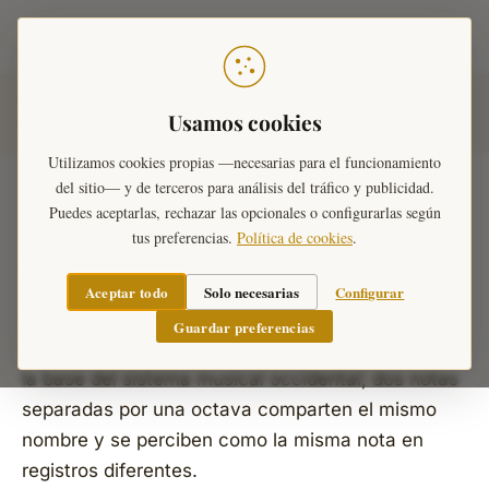
Teoría Musical
Inicio
›
Ejercicios Musicales
›
Ejercicios de Intervalos
Usamos cookies
Musicales
›
Octavas
Utilizamos cookies propias —necesarias para el funcionamiento
del sitio— y de terceros para análisis del tráfico y publicidad.
Puedes aceptarlas, rechazar las opcionales o configurarlas según
tus preferencias.
Política de cookies
.
Octavas
Aceptar todo
Solo necesarias
Configurar
La
octava
es el intervalo de mayor consonancia.
Guardar preferencias
Representa la duplicación de una frecuencia y es
la base del sistema musical occidental; dos notas
separadas por una octava comparten el mismo
nombre y se perciben como la misma nota en
registros diferentes.