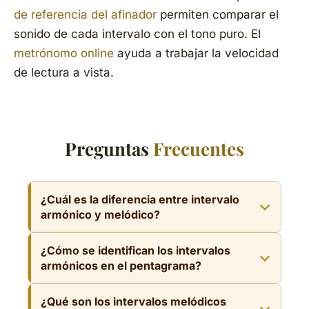
de referencia del afinador
permiten comparar el
sonido de cada intervalo con el tono puro. El
metrónomo online
ayuda a trabajar la velocidad
de lectura a vista.
Preguntas
Frecuentes
¿Cuál es la diferencia entre intervalo
armónico y melódico?
Un intervalo armónico tiene las dos notas
¿Cómo se identifican los intervalos
sonando simultáneamente (verticalmente en
armónicos en el pentagrama?
el pentagrama), formando armonía. Un
Los intervalos armónicos aparecen como dos
intervalo melódico tiene las notas en
¿Qué son los intervalos melódicos
notas apiladas en la misma posición