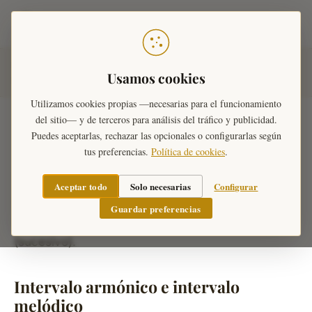
Teoría Musical
Inicio
›
Ejercicios Musicales
›
Ejercicios de Intervalos
Usamos cookies
Musicales
›
Armónicos y Melódicos
Utilizamos cookies propias —necesarias para el funcionamiento
del sitio— y de terceros para análisis del tráfico y publicidad.
Puedes aceptarlas, rechazar las opcionales o configurarlas según
tus preferencias.
Política de cookies
.
Armónicos y melódicos
Aceptar todo
Solo necesarias
Configurar
La disposición temporal de las notas determina si
Guardar preferencias
un intervalo es armónico (simultáneo) o melódico
(sucesivo).
Intervalo armónico e intervalo
melódico