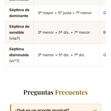
Séptima de
3ª mayor + 5ª justa + 7ª menor
G7
dominante
Séptima de
sensible
3ª menor + 5ª dis. + 7ª menor
Bø 
(viiø7)
Séptima
disminuida
3ª menor + 5ª dis. + 7ª dis.
G♯° 
(vii°7)
Preguntas
Frecuentes
¿Qué es un acorde musical?