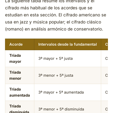
La siguiente tabla resume los intervalos y el
cifrado más habitual de los acordes que se
estudian en esta sección. El cifrado americano se
usa en jazz y música popular; el cifrado clásico
(romano) en análisis armónico de conservatorio.
Acorde
Intervalos desde la fundamental
Cif
Tríada
3ª mayor + 5ª justa
C
mayor
Tríada
3ª menor + 5ª justa
Cm 
menor
Tríada
3ª mayor + 5ª aumentada
C+ 
aumentada
Tríada
3ª menor + 5ª disminuida
C° /
disminuida