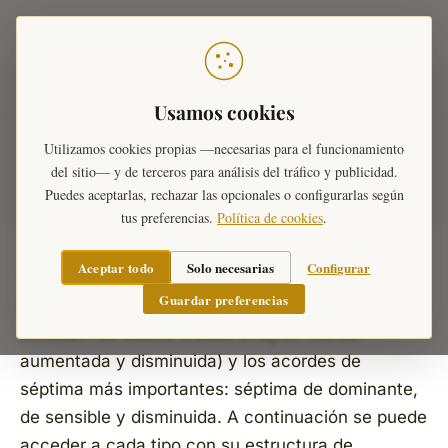
Teoría Musical
Inicio
›
Diccionario Musical
›
Acordes
Usamos cookies
Utilizamos cookies propias —necesarias para el funcionamiento
Acordes
del sitio— y de terceros para análisis del tráfico y publicidad.
Puedes aceptarlas, rechazar las opcionales o configurarlas según
tus preferencias.
Política de cookies
.
Aceptar todo
Solo necesarias
Configurar
Un
acorde
es la combinación de tres o más notas
Guardar preferencias
que suenan simultáneamente. En conservatorio se
estudian las cuatro tríadas (mayor, menor,
aumentada y disminuida) y los acordes de
séptima más importantes: séptima de dominante,
de sensible y disminuida. A continuación se puede
acceder a cada tipo con su estructura de