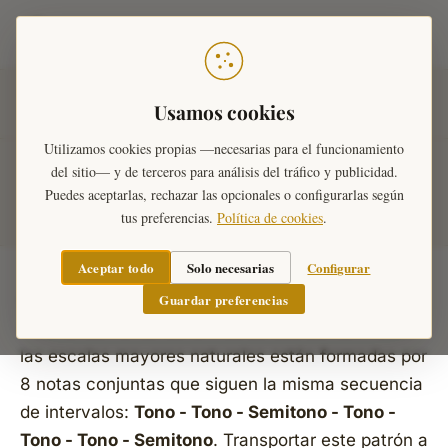
Teoría Musical
Inicio
›
Diccionario Musical
›
Tonalidades
›
Escalas
Usamos cookies
Mayores
›
Escalas Mayores Naturales
Utilizamos cookies propias —necesarias para el funcionamiento
del sitio— y de terceros para análisis del tráfico y publicidad.
Escalas Mayores Naturales
Puedes aceptarlas, rechazar las opcionales o configurarlas según
tus preferencias.
Política de cookies
.
Aceptar todo
Solo necesarias
Configurar
Guardar preferencias
La escala mayor natural es la escala diatónica
más fundamental de la música occidental. Todas
las escalas mayores naturales están formadas por
8 notas conjuntas que siguen la misma secuencia
de intervalos:
Tono - Tono - Semitono - Tono -
Tono - Tono - Semitono
. Transportar este patrón a