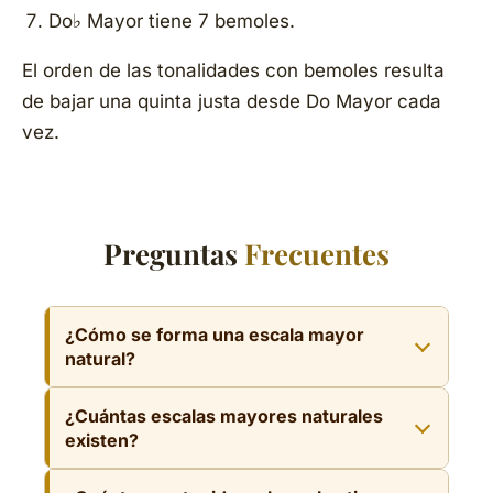
Do♭ Mayor tiene 7 bemoles.
El orden de las tonalidades con bemoles resulta
de bajar una quinta justa desde Do Mayor cada
vez.
Preguntas
Frecuentes
¿Cómo se forma una escala mayor
natural?
Una escala mayor natural se construye
¿Cuántas escalas mayores naturales
aplicando la secuencia Tono-Tono-
existen?
Semitono-Tono-Tono-Tono-Semitono a partir
Se trabajan 15 escalas mayores naturales: Do
de la nota tónica. Esa estructura de 7