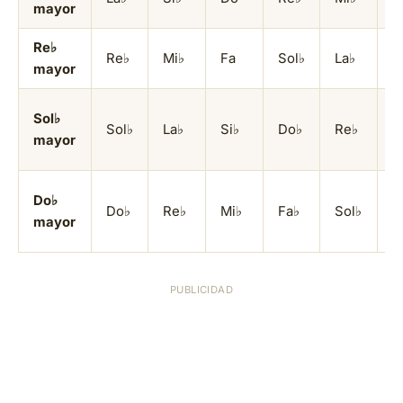
mayor
Re♭
Re♭
Mi♭
Fa
Sol♭
La♭
S
mayor
Sol♭
Sol♭
La♭
Si♭
Do♭
Re♭
M
mayor
Do♭
Do♭
Re♭
Mi♭
Fa♭
Sol♭
L
mayor