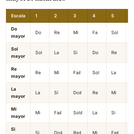
Escala
1
2
3
4
5
6
Do
Do
Re
Mi
Fa
Sol
L
mayor
Sol
Sol
La
Si
Do
Re
M
mayor
Re
Re
Mi
Fa♯
Sol
La
S
mayor
La
La
Si
Do♯
Re
Mi
F
mayor
Mi
Mi
Fa♯
Sol♯
La
Si
D
mayor
Si
Si
Do♯
Re♯
Mi
Fa♯
S