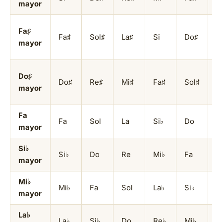
mayor
Fa♯
Fa♯
Sol♯
La♯
Si
Do♯
R
mayor
Do♯
Do♯
Re♯
Mi♯
Fa♯
Sol♯
L
mayor
Fa
Fa
Sol
La
Si♭
Do
R
mayor
Si♭
Si♭
Do
Re
Mi♭
Fa
S
mayor
Mi♭
Mi♭
Fa
Sol
La♭
Si♭
D
mayor
La♭
La♭
Si♭
Do
Re♭
Mi♭
F