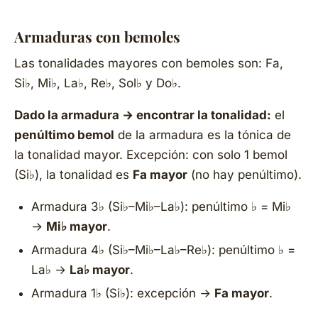
Armaduras con bemoles
Las tonalidades mayores con bemoles son: Fa,
Si♭, Mi♭, La♭, Re♭, Sol♭ y Do♭.
Dado la armadura → encontrar la tonalidad:
el
penúltimo bemol
de la armadura es la tónica de
la tonalidad mayor. Excepción: con solo 1 bemol
(Si♭), la tonalidad es
Fa mayor
(no hay penúltimo).
Armadura 3♭ (Si♭–Mi♭–La♭): penúltimo ♭ = Mi♭
→
Mi♭ mayor
.
Armadura 4♭ (Si♭–Mi♭–La♭–Re♭): penúltimo ♭ =
La♭ →
La♭ mayor
.
Armadura 1♭ (Si♭): excepción →
Fa mayor
.