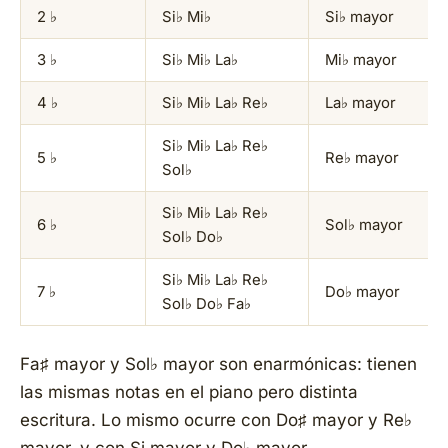
2 ♭
Si♭ Mi♭
Si♭ mayor
3 ♭
Si♭ Mi♭ La♭
Mi♭ mayor
4 ♭
Si♭ Mi♭ La♭ Re♭
La♭ mayor
Si♭ Mi♭ La♭ Re♭
5 ♭
Re♭ mayor
Sol♭
Si♭ Mi♭ La♭ Re♭
6 ♭
Sol♭ mayor
Sol♭ Do♭
Si♭ Mi♭ La♭ Re♭
7 ♭
Do♭ mayor
Sol♭ Do♭ Fa♭
Fa♯ mayor y Sol♭ mayor son enarmónicas: tienen
las mismas notas en el piano pero distinta
escritura. Lo mismo ocurre con Do♯ mayor y Re♭