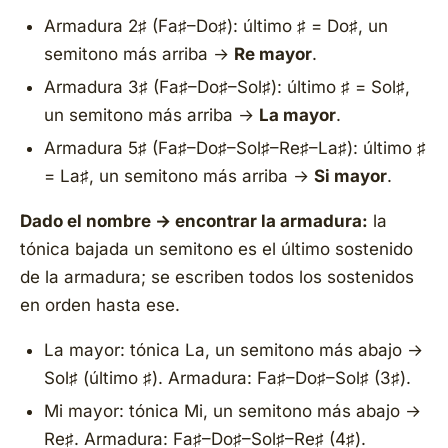
Armadura 2♯ (Fa♯–Do♯): último ♯ = Do♯, un
semitono más arriba →
Re mayor
.
Armadura 3♯ (Fa♯–Do♯–Sol♯): último ♯ = Sol♯,
un semitono más arriba →
La mayor
.
Armadura 5♯ (Fa♯–Do♯–Sol♯–Re♯–La♯): último ♯
= La♯, un semitono más arriba →
Si mayor
.
Dado el nombre → encontrar la armadura:
la
tónica bajada un semitono es el último sostenido
de la armadura; se escriben todos los sostenidos
en orden hasta ese.
La mayor: tónica La, un semitono más abajo →
Sol♯ (último ♯). Armadura: Fa♯–Do♯–Sol♯ (3♯).
Mi mayor: tónica Mi, un semitono más abajo →
Re♯. Armadura: Fa♯–Do♯–Sol♯–Re♯ (4♯).