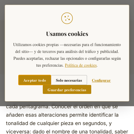
Teoría Musical
Inicio
›
Diccionario Musical
›
Tonalidades
›
Tonalidades y
Usamos cookies
armaduras
Utilizamos cookies propias —necesarias para el funcionamiento
del sitio— y de terceros para análisis del tráfico y publicidad.
Tonalidades y armaduras
Puedes aceptarlas, rechazar las opcionales o configurarlas según
tus preferencias.
Política de cookies
.
Aceptar todo
Solo necesarias
Configurar
Guardar preferencias
La armadura es el conjunto de sostenidos o
bemoles que aparece junto a la clave al inicio de
cada pentagrama. Conocer el orden en que se
añaden esas alteraciones permite identificar la
tonalidad de cualquier pieza en segundos, y
viceversa: dado el nombre de una tonalidad, saber