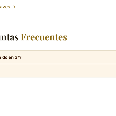
claves →
untas
Frecuentes
e do en 3ª?
 ahí cada línea y espacio es una nota. Subes o bajas hasta la
siciones del pentagrama. El ejercicio comprueba el nombre, a
cta.