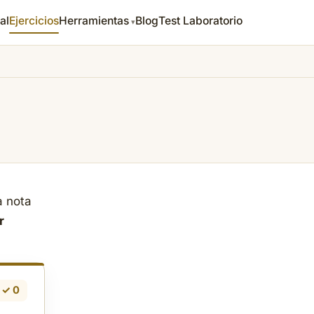
al
Ejercicios
Herramientas
Blog
Test Laboratorio
a nota
r
✓ 0