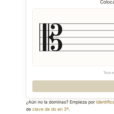
Coloc
Toca e
¿Aún no la dominas? Empieza por
identifi
de
clave de do en 3ª
.