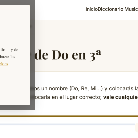
Inicio
Diccionario Music
ave de Do en 3ª
 Clave de Do en 3ª
itio— y de
chazar las
okies
.
n 3ª
. Te diremos un nombre (Do, Re, Mi…) y colocarás l
grama para colocarla en el lugar correcto;
vale cualquie