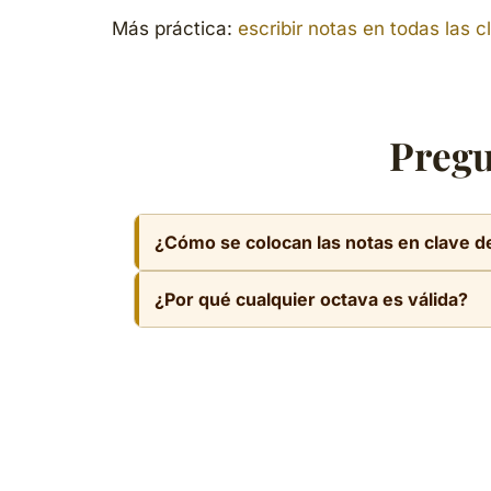
Más práctica:
escribir notas en todas las 
Preg
¿Cómo se colocan las notas en clave d
La clave fija el Do₄ en la 3ª línea y desde
¿Por qué cualquier octava es válida?
posición correcta; vale cualquier octava.
Porque la misma nota aparece en varias po
que cualquier octava de esa nota es corre