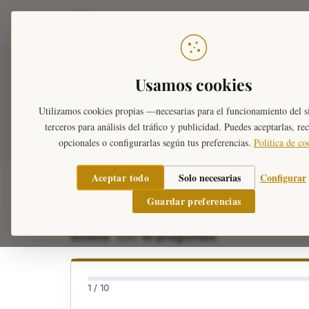
Teoría Musical
Inicio
›
Ejercicios Musicales
›
Escribir notas
›
Cl
Usamos cookies
Escribe la nota —
Utilizamos cookies propias —necesarias para el funcionamiento del s
terceros para análisis del tráfico y publicidad. Puedes aceptarlas, re
opcionales o configurarlas según tus preferencias.
Política de co
Aceptar todo
Solo necesarias
Configurar
Practica a
escribir notas
en
clave de do e
Guardar preferencias
en clave de do en 3ª. Haz clic en el penta
octava
. Son
10 preguntas
.
1 / 10