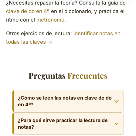
¿Necesitas repasar la teoría? Consulta la guía de
clave de do en 4ª
en el diccionario, y practica el
ritmo con el
metrónomo
.
Otros ejercicios de lectura:
identificar notas en
todas las claves →
Preguntas
Frecuentes
¿Cómo se leen las notas en clave de do
en 4ª?
En clave de do en 4ª, la clave fija el Do₄ en la
¿Para qué sirve practicar la lectura de
4ª línea y desde ahí se nombran el resto de
notas?
notas por líneas y espacios. Repitiendo notas