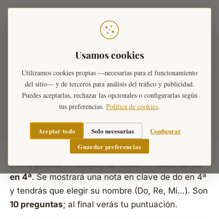
Teoría Musical
Inicio
›
Ejercicios Musicales
›
Identificar notas
›
Clave de
Usamos cookies
Do en 4ª
Utilizamos cookies propias —necesarias para el funcionamiento
del sitio— y de terceros para análisis del tráfico y publicidad.
¿Qué nota es? — Clave de Do
Puedes aceptarlas, rechazar las opcionales o configurarlas según
tus preferencias.
Política de cookies
.
en 4ª
Aceptar todo
Solo necesarias
Configurar
Guardar preferencias
Pon a prueba tu
lectura de notas
en
clave de do
en 4ª
. Se mostrará una nota en clave de do en 4ª
y tendrás que elegir su nombre (Do, Re, Mi…). Son
10 preguntas
; al final verás tu puntuación.