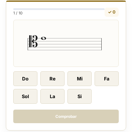
✓ 0
1 / 10
Do
Re
Mi
Fa
Sol
La
Si
Comprobar