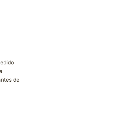
edido
na
antes de