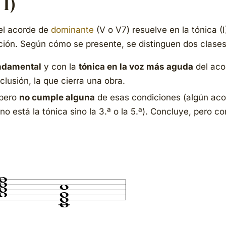
 I)
 el acorde de
dominante
(V o V7) resuelve en la tónica (I)
ución. Según cómo se presente, se distinguen dos clases
ndamental
y con la
tónica en la voz más aguda
del aco
lusión, la que cierra una obra.
 pero
no cumple alguna
de esas condiciones (algún aco
 no está la tónica sino la 3.ª o la 5.ª). Concluye, pero co