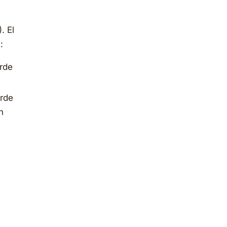
. El
:
rde
rde
n