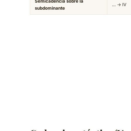
Semicadencia sobre la
… → IV
subdominante