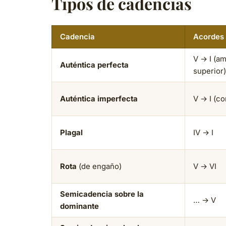
Tipos de cadencias
Cadencia
Acordes
V → I (a
Auténtica perfecta
superior)
Auténtica imperfecta
V → I (co
Plagal
IV → I
Rota
(de engaño)
V → VI
Semicadencia sobre la
… → V
dominante