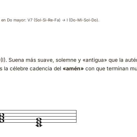
 en Do mayor: V7 (Sol-Si-Re-Fa) → I (Do-Mi-Sol-Do).
 (I). Suena más suave, solemne y «antigua» que la auté
Es la célebre cadencia del
«amén»
con que terminan m