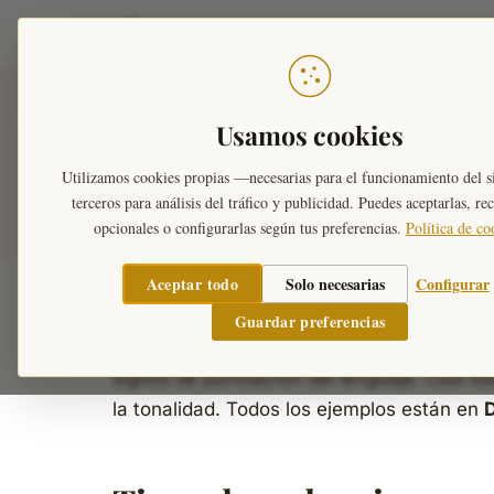
Teoría Musical
Inicio
›
Diccionario Musical
›
Cadencias
Usamos cookies
Cadencias musica
Utilizamos cookies propias —necesarias para el funcionamiento del s
terceros para análisis del tráfico y publicidad. Puedes aceptarlas, re
opcionales o configurarlas según tus preferencias.
Política de co
Aceptar todo
Solo necesarias
Configurar
Una
cadencia
es la fórmula armónica que
Guardar preferencias
produce una sensación de reposo, de suspe
signos de puntuación del lenguaje. Casi to
la tonalidad. Todos los ejemplos están en