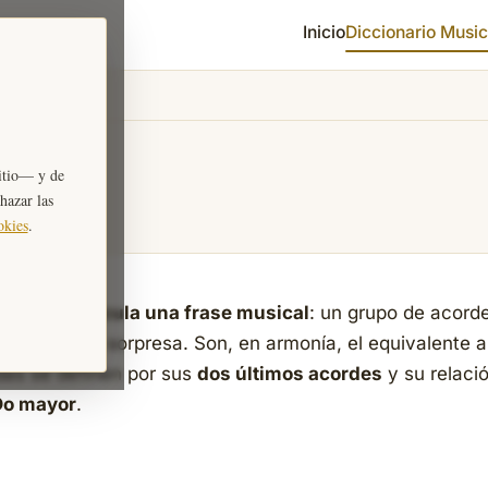
Inicio
Diccionario Music
les
itio— y de
chazar las
okies
.
cierra o articula una frase musical
: un grupo de acord
nsión o de sorpresa. Son, en armonía, el equivalente a
das se definen por sus
dos últimos acordes
y su relaci
Do mayor
.