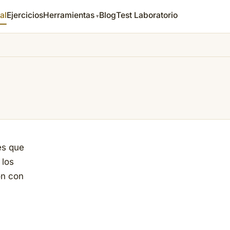
al
Ejercicios
Herramientas
Blog
Test Laboratorio
es que
 los
ón con