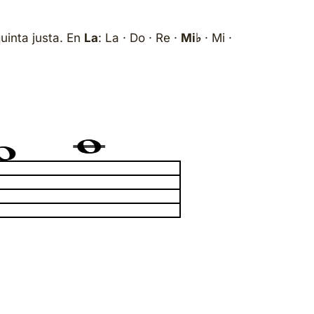
quinta justa. En
La
: La · Do · Re ·
Mi♭
· Mi ·