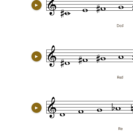
▶
Do♯
▶
Re♯
▶
Re