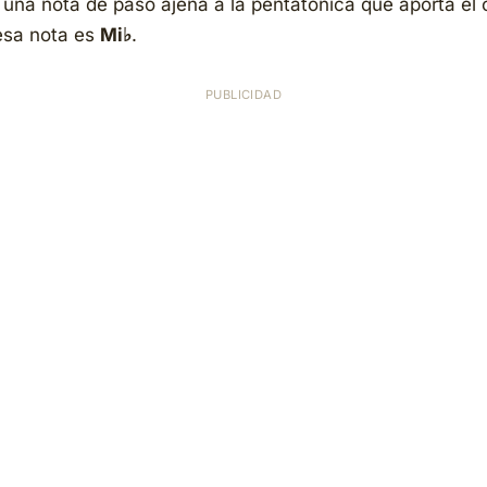
 una nota de paso ajena a la pentatónica que aporta el c
 esa nota es
Mi♭
.