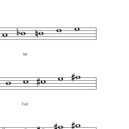
Mi
Fa♯