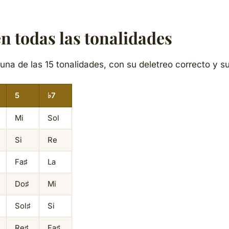
n todas las tonalidades
una de las 15 tonalidades, con su deletreo correcto y 
5
♭7
Mi
Sol
Si
Re
Fa♯
La
Do♯
Mi
Sol♯
Si
Re♯
Fa♯