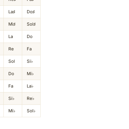
La♯
Do♯
Mi♯
Sol♯
La
Do
Re
Fa
Sol
Si♭
Do
Mi♭
Fa
La♭
Si♭
Re♭
Mi♭
Sol♭