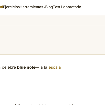
al
Ejercicios
Herramientas
Blog
Test Laboratorio
a célebre
blue note
— a la
escala