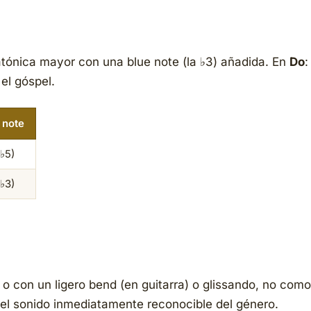
atónica mayor con una blue note (la ♭3) añadida. En
Do
:
el góspel.
 note
(♭5)
(♭3)
 o con un ligero
bend
(en guitarra) o glissando, no com
 el sonido inmediatamente reconocible del género.