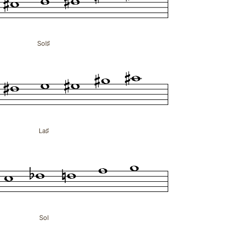
Sol♯
La♯
Sol