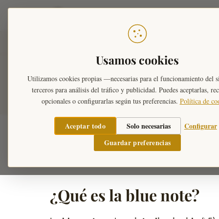
Teoría Musical
Inicio
›
Diccionario Musical
›
Tonalidades
›
Escal
Usamos cookies
Escala de Blues
Utilizamos cookies propias —necesarias para el funcionamiento del s
terceros para análisis del tráfico y publicidad. Puedes aceptarlas, re
opcionales o configurarlas según tus preferencias.
Política de co
Aceptar todo
Solo necesarias
Configurar
La
escala de blues
es una escala de
seis 
Guardar preferencias
pentatónica
. Es el alma del blues, el jazz, e
¿Qué es la blue note?