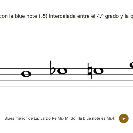
 con la blue note (♭5) intercalada entre el 4.º grado y la 
Blues menor de La: La Do Re Mi♭ Mi Sol (la blue note es Mi♭).
▶