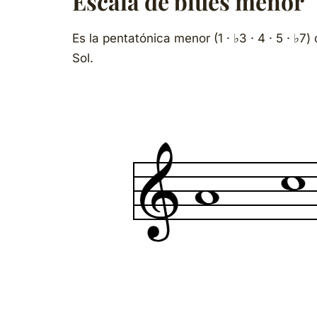
Escala de blues menor
Es la pentatónica menor (1 · ♭3 · 4 · 5 · ♭7)
Sol.