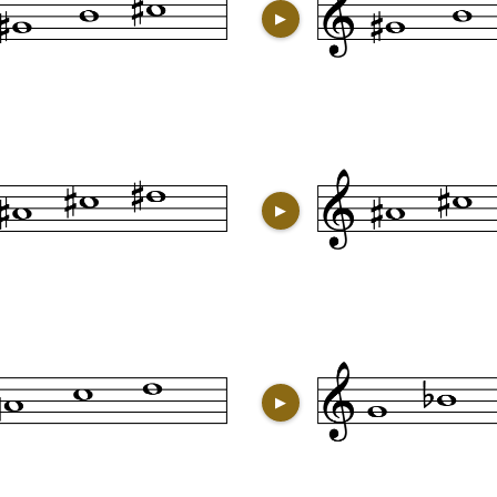
▶
▶
▶