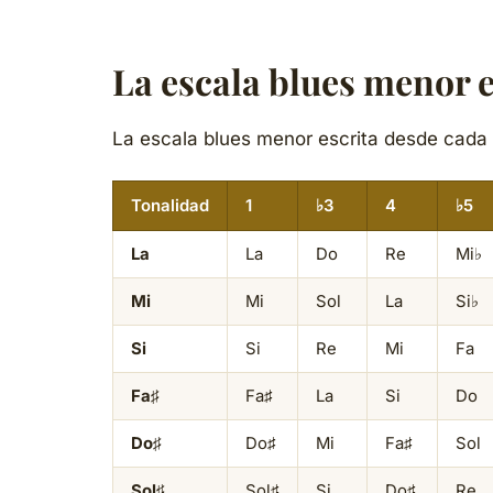
La escala blues menor e
La escala blues menor escrita desde cada 
Tonalidad
1
♭3
4
♭5
La
La
Do
Re
Mi♭
Mi
Mi
Sol
La
Si♭
Si
Si
Re
Mi
Fa
Fa♯
Fa♯
La
Si
Do
Do♯
Do♯
Mi
Fa♯
Sol
Sol♯
Sol♯
Si
Do♯
Re