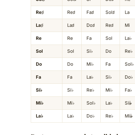
Re♯
Re♯
Fa♯
Sol♯
La
La♯
La♯
Do♯
Re♯
Mi
Re
Re
Fa
Sol
La♭
Sol
Sol
Si♭
Do
Re♭
Do
Do
Mi♭
Fa
Sol♭
Fa
Fa
La♭
Si♭
Do♭
Si♭
Si♭
Re♭
Mi♭
Fa♭
Mi♭
Mi♭
Sol♭
La♭
Si𝄫
La♭
La♭
Do♭
Re♭
Mi𝄫