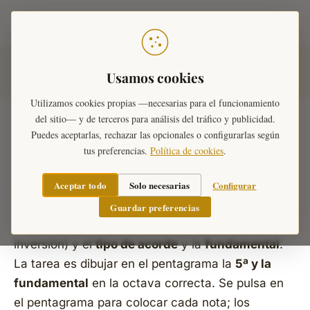
Teoría Musical
Inicio
›
Ejercicios Musicales
›
Acordes
›
Construir Tríadas
Usamos cookies
1ª Inversión
Utilizamos cookies propias —necesarias para el funcionamiento
del sitio— y de terceros para análisis del tráfico y publicidad.
Puedes aceptarlas, rechazar las opcionales o configurarlas según
tus preferencias.
Política de cookies
.
Construir tríadas en 1ª
inversión
Aceptar todo
Solo necesarias
Configurar
Guardar preferencias
Se muestra la
3ª del acorde
(nota del bajo en 1ª
inversión) y el
tipo de acorde
y la
fundamental
.
La tarea es dibujar en el pentagrama la
5ª y la
fundamental
en la octava correcta. Se pulsa en
el pentagrama para colocar cada nota; los