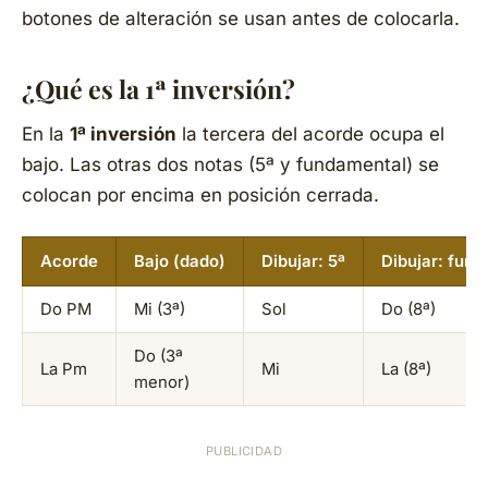
botones de alteración se usan antes de colocarla.
¿Qué es la 1ª inversión?
En la
1ª inversión
la tercera del acorde ocupa el
bajo. Las otras dos notas (5ª y fundamental) se
colocan por encima en posición cerrada.
Acorde
Bajo (dado)
Dibujar: 5ª
Dibujar: fund
Do PM
Mi (3ª)
Sol
Do (8ª)
Do (3ª
La Pm
Mi
La (8ª)
menor)