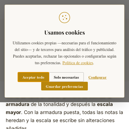
Teoría Musical
Inicio
›
Ejercicios Musicales
›
Escalas
›
Construir Escala
Usamos cookies
Mayor con Armadura
Utilizamos cookies propias —necesarias para el funcionamiento
del sitio— y de terceros para análisis del tráfico y publicidad.
Construir la Escala Mayor con
Puedes aceptarlas, rechazar las opcionales o configurarlas según
tus preferencias.
Política de cookies
.
Armadura
Aceptar todo
Solo necesarias
Configurar
Guardar preferencias
Como se hace en clase: primero se escribe la
armadura
de la tonalidad y después la
escala
mayor
. Con la armadura puesta, todas las notas la
heredan y la escala se escribe sin alteraciones
añadidas.