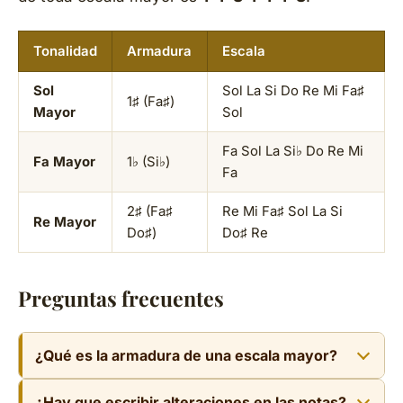
Tonalidad
Armadura
Escala
Sol
Sol La Si Do Re Mi Fa♯
1♯ (Fa♯)
Mayor
Sol
Fa Sol La Si♭ Do Re Mi
Fa Mayor
1♭ (Si♭)
Fa
2♯ (Fa♯
Re Mi Fa♯ Sol La Si
Re Mayor
Do♯)
Do♯ Re
Preguntas frecuentes
¿Qué es la armadura de una escala mayor?
Es el conjunto de sostenidos o bemoles que se
¿Hay que escribir alteraciones en las notas?