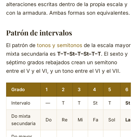
alteraciones escritas dentro de la propia escala y
con la armadura. Ambas formas son equivalentes.
Patrón de intervalos
El patrón de
tonos y semitonos
de la escala mayor
mixta secundaria es
T–T–St–T–St–T–T
. El sexto y
séptimo grados rebajados crean un semitono
entre el V y el VI, y un tono entre el VI y el VII.
Grado
1
2
3
4
5
6
Intervalo
—
T
T
St
T
St
Do mixta
Do
Re
Mi
Fa
Sol
La♭
secundaria
Do mayor