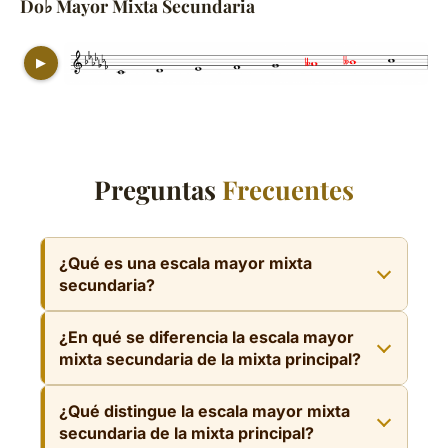
Do♭ Mayor Mixta Secundaria
▶
Preguntas
Frecuentes
¿Qué es una escala mayor mixta
secundaria?
La escala mayor mixta secundaria se obtiene
¿En qué se diferencia la escala mayor
partiendo de la escala mayor natural y
mixta secundaria de la mixta principal?
bajando un semitono tanto el sexto como el
La mixta principal baja solo el sexto grado,
séptimo grado. Combina así los cambios de la
¿Qué distingue la escala mayor mixta
mientras que la mixta secundaria baja los
mixta principal y la mixolidia en una sola
secundaria de la mixta principal?
grados sexto y séptimo. Es decir, la mixta
escala.