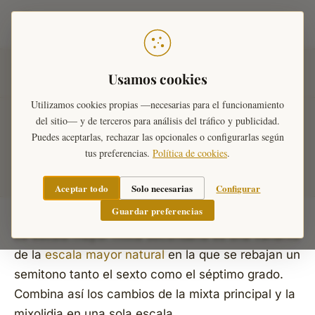
Teoría Musical
Inicio
›
Diccionario Musical
›
Tonalidades
›
Escalas
Usamos cookies
Mayores
›
Escalas Mayores Mixtas Secundarias
Utilizamos cookies propias —necesarias para el funcionamiento
del sitio— y de terceros para análisis del tráfico y publicidad.
Escalas Mayores Mixtas
Puedes aceptarlas, rechazar las opcionales o configurarlas según
tus preferencias.
Política de cookies
.
Secundarias
Aceptar todo
Solo necesarias
Configurar
Guardar preferencias
La escala mayor mixta secundaria es una variante
de la
escala mayor natural
en la que se rebajan un
semitono tanto el sexto como el séptimo grado.
Combina así los cambios de la mixta principal y la
mixolidia en una sola escala.