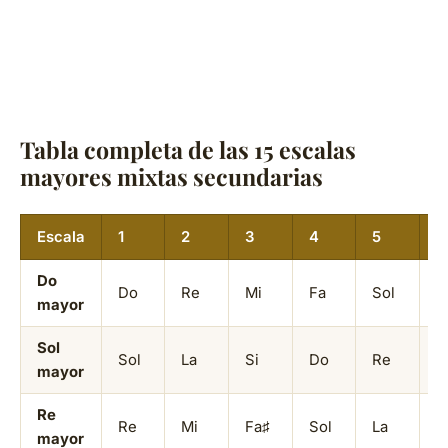
Tabla completa de las 15 escalas
mayores mixtas secundarias
Escala
1
2
3
4
5
6
Do
Do
Re
Mi
Fa
Sol
L
mayor
Sol
Sol
La
Si
Do
Re
M
mayor
Re
Re
Mi
Fa♯
Sol
La
S
mayor