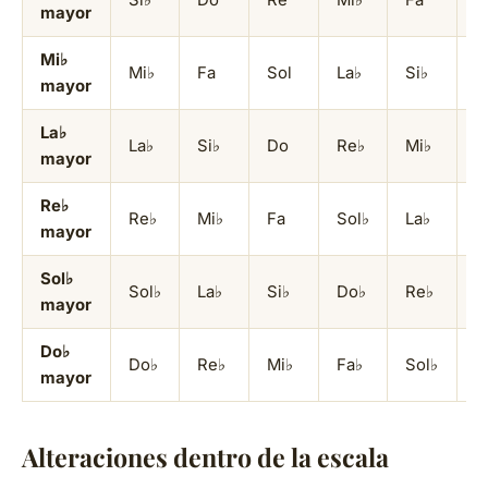
mayor
Mi♭
Mi♭
Fa
Sol
La♭
Si♭
D
mayor
La♭
La♭
Si♭
Do
Re♭
Mi♭
F
mayor
Re♭
Re♭
Mi♭
Fa
Sol♭
La♭
S
mayor
Sol♭
Sol♭
La♭
Si♭
Do♭
Re♭
M
mayor
Do♭
Do♭
Re♭
Mi♭
Fa♭
Sol♭
L
mayor
Alteraciones dentro de la escala