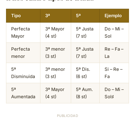
Tipo
3ª
5ª
Ejemplo
Perfecta
3ª Mayor
5ª Justa
Do – Mi –
Mayor
(4 st)
(7 st)
Sol
Perfecta
3ª menor
5ª Justa
Re – Fa –
menor
(3 st)
(7 st)
La
5ª
3ª menor
5ª Dis.
Si – Re –
Disminuida
(3 st)
(6 st)
Fa
5ª
3ª Mayor
5ª Aum.
Do – Mi –
Aumentada
(4 st)
(8 st)
Sol♯