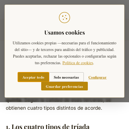
Teoría Musical
Inicio
›
Ejercicios Musicales
›
Acordes
›
Tríadas en
Usamos cookies
Fundamental
Utilizamos cookies propias —necesarias para el funcionamiento
del sitio— y de terceros para análisis del tráfico y publicidad.
Puedes aceptarlas, rechazar las opcionales o configurarlas según
tus preferencias.
Política de cookies
.
Tríadas en fundamental
Aceptar todo
Solo necesarias
Configurar
Una
tríada
está formada por tres notas apiladas
Guardar preferencias
por terceras: la
fundamental
, la
tercera
y la
quinta
. Según la calidad de esas terceras, se
obtienen cuatro tipos distintos de acorde.
1. Los cuatro tipos de tríada