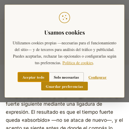
Teoría Musical
Inicio
›
Diccionario Musical
›
Compases
›
Síncopa
Usamos cookies
Utilizamos cookies propias —necesarias para el funcionamiento
Síncopa Musical
del sitio— y de terceros para análisis del tráfico y publicidad.
Puedes aceptarlas, rechazar las opcionales o configurarlas según
tus preferencias.
Política de cookies
.
Aceptar todo
Solo necesarias
Configurar
La
síncopa
es el desplazamiento del acento
Guardar preferencias
rítmico natural del compás: una nota ataca en un
tiempo o parte
débil
y se prolonga sobre el tiempo
fuerte
siguiente mediante una ligadura de
expresión. El resultado es que el tiempo fuerte
queda «absorbido» —no se ataca de nuevo—, y el
acento se siente antes de donde el compás lo