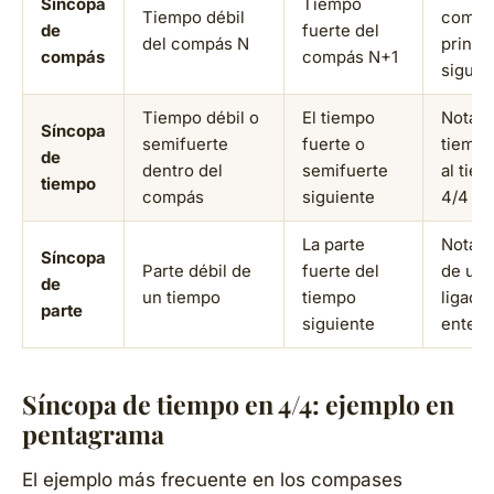
Síncopa
Tiempo
Tiempo débil
compás
de
fuerte del
del compás N
princip
compás
compás N+1
siguie
Tiempo débil o
El tiempo
Nota e
Síncopa
semifuerte
fuerte o
tiempo
de
dentro del
semifuerte
al tie
tiempo
compás
siguiente
4/4
La parte
Nota e
Síncopa
Parte débil de
fuerte del
de un 
de
un tiempo
tiempo
ligada
parte
siguiente
entero
Síncopa de tiempo en 4/4: ejemplo en
pentagrama
El ejemplo más frecuente en los compases