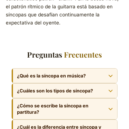
el patrón rítmico de la guitarra está basado en
síncopas que desafían continuamente la
expectativa del oyente.
Preguntas
Frecuentes
¿Qué es la síncopa en música?
La síncopa es el desplazamiento del acento
¿Cuáles son los tipos de síncopa?
rítmico natural del compás: una nota ataca en
un tiempo o parte débil y se prolonga sobre el
Los tres tipos principales son: síncopa de
¿Cómo se escribe la síncopa en
tiempo fuerte siguiente mediante una
compás (la nota débil cruza la línea de
partitura?
ligadura. El resultado es que el tiempo fuerte
compás hacia el tiempo fuerte del siguiente
queda «absorbido» por la nota que llegó
La síncopa se escribe colocando una nota en
compás), síncopa de tiempo (la nota débil
¿Cuál es la diferencia entre síncopa y