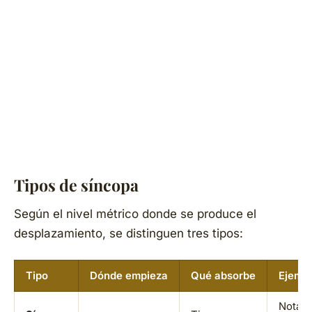
Tipos de síncopa
Según el nivel métrico donde se produce el
desplazamiento, se distinguen tres tipos:
Tipo
Dónde empieza
Qué absorbe
Ejempl
Nota al