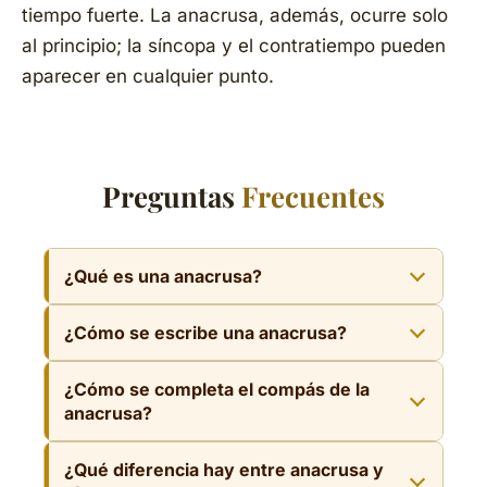
tiempo fuerte. La anacrusa, además, ocurre solo
al principio; la síncopa y el contratiempo pueden
aparecer en cualquier punto.
Preguntas
Frecuentes
¿Qué es una anacrusa?
Es la nota o notas que preceden al primer
¿Cómo se escribe una anacrusa?
tiempo fuerte de una frase, en parte débil.
Funcionan como impulso hacia el acento y
El primer compás de la obra queda
¿Cómo se completa el compás de la
dan lugar al comienzo anacrúsico.
incompleto: solo se escriben las notas de la
anacrusa?
Muchísimas melodías, como el Cumpleaños
anacrusa, no un compás entero. No es un
feliz, empiezan con anacrusa.
La anacrusa y el último compás se reparten
error; ese hueco se compensa en el último
¿Qué diferencia hay entre anacrusa y
un compás completo. Si la anacrusa dura un
compás.