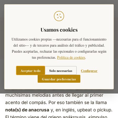
Teoría Musical
Inicio
›
Diccionario Musical
›
Compases
›
La anacrusa
Usamos cookies
Utilizamos cookies propias —necesarias para el funcionamiento
La anacrusa
del sitio— y de terceros para análisis del tráfico y publicidad.
Puedes aceptarlas, rechazar las opcionales o configurarlas según
tus preferencias.
Política de cookies
.
Aceptar todo
Solo necesarias
Configurar
La
anacrusa
es la
nota o grupo de notas que
Guardar preferencias
preceden al primer tiempo fuerte
de una frase,
en parte débil. Es el impulso con que arrancan
muchísimas melodías
antes
de llegar al primer
acento del compás. Por eso también se la llama
nota(s) de anacrusa
y, en inglés,
upbeat
o
pickup
.
El término viene del griego
anákrousis
, «impulso