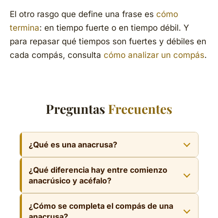
El otro rasgo que define una frase es
cómo
termina
: en tiempo fuerte o en tiempo débil. Y
para repasar qué tiempos son fuertes y débiles en
cada compás, consulta
cómo analizar un compás
.
Preguntas
Frecuentes
¿Qué es una anacrusa?
La anacrusa es la nota o notas que preceden
¿Qué diferencia hay entre comienzo
al primer tiempo fuerte del compás, en parte
anacrúsico y acéfalo?
débil. Sirven de impulso hacia el acento y
En el anacrúsico la frase empieza con notas
dan lugar al comienzo anacrúsico. Canciones
¿Cómo se completa el compás de una
reales antes de la barra de compás (la
como Cumpleaños feliz empiezan con
anacrusa?