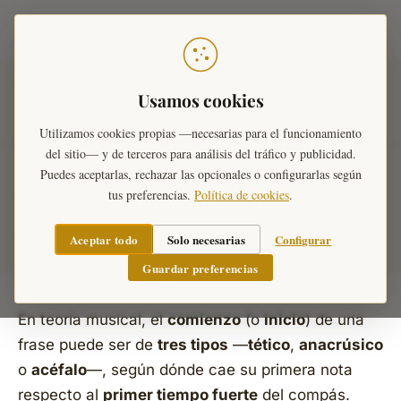
Teoría Musical
Inicio
›
Diccionario Musical
›
La frase
Usamos cookies
musical
›
Comienzo de la frase: tético, anacrúsico y
acéfalo
Utilizamos cookies propias —necesarias para el funcionamiento
del sitio— y de terceros para análisis del tráfico y publicidad.
Puedes aceptarlas, rechazar las opcionales o configurarlas según
Comienzo de la frase: tético,
tus preferencias.
Política de cookies
.
anacrúsico y acéfalo
Aceptar todo
Solo necesarias
Configurar
Guardar preferencias
En teoría musical, el
comienzo
(o
inicio
) de una
frase puede ser de
tres tipos
—
tético
,
anacrúsico
o
acéfalo
—, según dónde cae su primera nota
respecto al
primer tiempo fuerte
del compás.