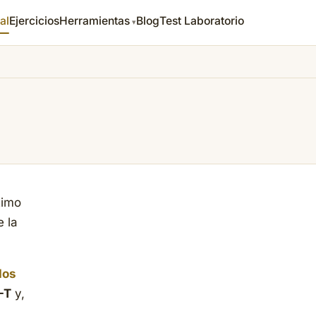
al
Ejercicios
Herramientas
Blog
Test Laboratorio
timo
e la
dos
-T
y,