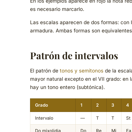
En los ejemplos aparece en rojo la nota reba
es necesario marcarlo.
Las escalas aparecen de dos formas: con la
armadura. Ambas formas son equivalentes
Patrón de intervalos
El patrón de
tonos y semitonos
de la escal
mayor natural excepto en el VII grado: en l
hay un tono entero (subtónica).
Grado
1
2
3
4
Intervalo
—
T
T
St
Do mixolidia
Do
Re
Mi
Fa