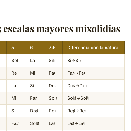
5 escalas mayores mixolidias
5
6
7↓
Diferencia con la natural
Sol
La
Si♭
Si→Si♭
Re
Mi
Fa♮
Fa♯→Fa♮
La
Si
Do♮
Do♯→Do♮
Mi
Fa♯
Sol♮
Sol♯→Sol♮
Si
Do♯
Re♮
Re♯→Re♮
Fa♯
Sol♯
La♮
La♯→La♮