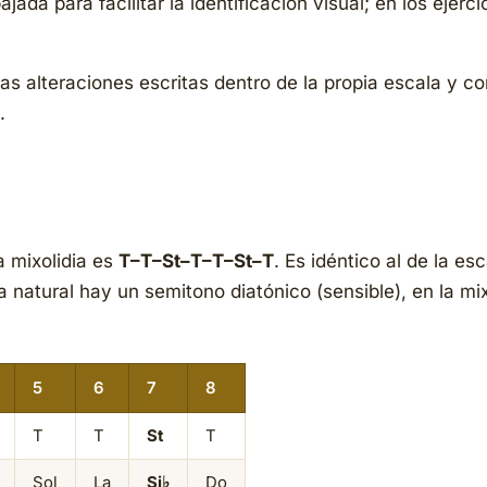
jada para facilitar la identificación visual; en los ejerci
s alteraciones escritas dentro de la propia escala y co
.
a mixolidia es
T–T–St–T–T–St–T
. Es idéntico al de la es
a natural hay un semitono diatónico (sensible), en la mix
5
6
7
8
T
T
St
T
Sol
La
Si♭
Do