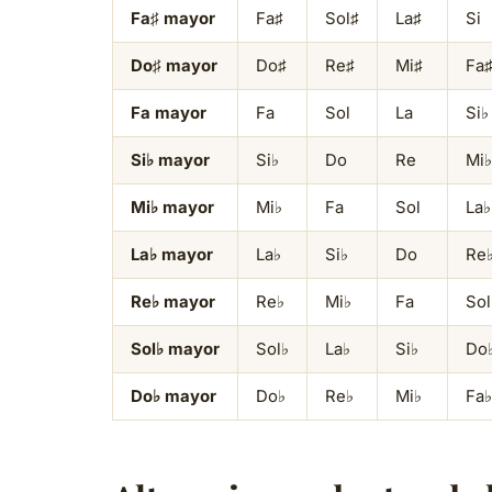
Fa♯ mayor
Fa♯
Sol♯
La♯
Si
Do♯ mayor
Do♯
Re♯
Mi♯
Fa
Fa mayor
Fa
Sol
La
Si♭
Si♭ mayor
Si♭
Do
Re
Mi♭
Mi♭ mayor
Mi♭
Fa
Sol
La♭
La♭ mayor
La♭
Si♭
Do
Re
Re♭ mayor
Re♭
Mi♭
Fa
Sol
Sol♭ mayor
Sol♭
La♭
Si♭
Do
Do♭ mayor
Do♭
Re♭
Mi♭
Fa♭