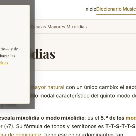
Inicio
Diccionario Music
las Mayores
›
Escalas Mayores Mixolidias
ixolidias
itio— y de
chazar las
okies
.
 de la
escala mayor natural
con un único cambio: el sép
n crea el sonido modal característico del quinto modo d
 y rock.
escala mixolidia
o
modo mixolidio
: es el
5.º de los
mo
r (♭7). Su fórmula de tonos y semitonos es
T-T-S-T-T-S
ima de dominante
, tiene ese color «dominante» tan