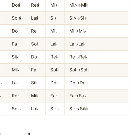
Do♯
Re♯
Mi♮
Mi♯→Mi♮
♯
Sol♯
La♯
Si♮
Si♯→Si♮
Do
Re
Mi♭
Mi→Mi♭
Fa
Sol
La♭
La→La♭
Si♭
Do
Re♭
Re→Re♭
♭
Mi♭
Fa
Sol♭
Sol→Sol♭
♭
La♭
Si♭
Do♭
Do→Do♭
♭
Re♭
Mi♭
Fa♭
Fa→Fa♭
Sol♭
La♭
Si♭♭
Si♭→Si♭♭