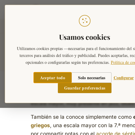
Teoría Musical
Inicio
›
Diccionario Musical
›
Tonalidades
›
Esca
Usamos cookies
Escalas Mayores M
Utilizamos cookies propias —necesarias para el funcionamiento del s
terceros para análisis del tráfico y publicidad. Puedes aceptarlas, re
opcionales o configurarlas según tus preferencias.
Política de co
Aceptar todo
Solo necesarias
Configurar
La escala mayor mixolidia es una variante
Guardar preferencias
grado se rebaja un semitono. Esa alteració
escala mayor, muy presente en jazz, blues
También se la conoce simplemente como
griegos
, una escala mayor con la 7.ª meno
por compartir notas con el
acorde de sépt