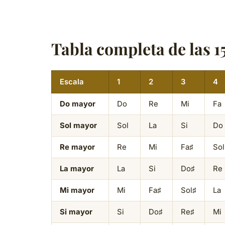
Tabla completa de las 1
Escala
1
2
3
4
Do mayor
Do
Re
Mi
Fa
Sol mayor
Sol
La
Si
Do
Re mayor
Re
Mi
Fa♯
Sol
La mayor
La
Si
Do♯
Re
Mi mayor
Mi
Fa♯
Sol♯
La
Si mayor
Si
Do♯
Re♯
Mi