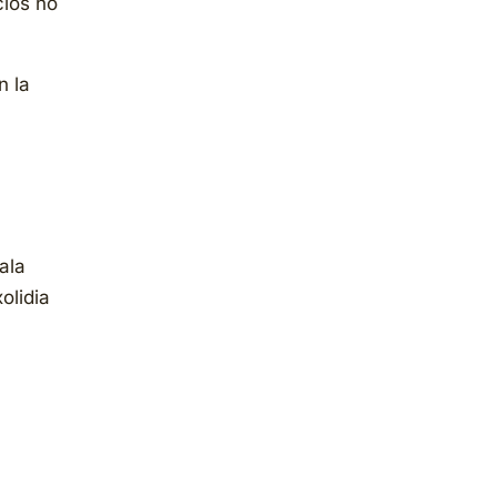
cios no
n la
cala
olidia