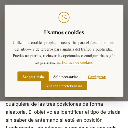
Teoría Musical
Inicio
›
Ejercicios Musicales
›
Acordes
›
Las Tres
Usamos cookies
Posiciones
Utilizamos cookies propias —necesarias para el funcionamiento
del sitio— y de terceros para análisis del tráfico y publicidad.
Puedes aceptarlas, rechazar las opcionales o configurarlas según
tus preferencias.
Política de cookies
.
Tríadas — las tres posiciones
Aceptar todo
Solo necesarias
Configurar
Fundamental · 1ª Inversión · 2ª Inversión
Guardar preferencias
Este es el
reto final
: los acordes aparecerán en
cualquiera de las tres posiciones de forma
aleatoria. El objetivo es identificar el tipo de tríada
sin saber de antemano si está en posición
fundamental, en primera inversión o en segunda.