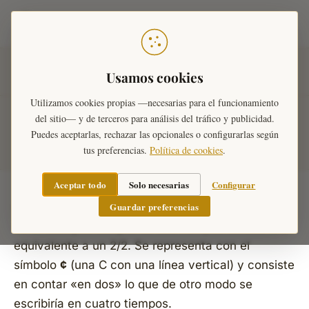
Teoría Musical
Inicio
›
Diccionario Musical
›
Compases
›
El compás
Usamos cookies
partido (alla breve)
Utilizamos cookies propias —necesarias para el funcionamiento
del sitio— y de terceros para análisis del tráfico y publicidad.
El compás partido (alla breve)
Puedes aceptarlas, rechazar las opcionales o configurarlas según
tus preferencias.
Política de cookies
.
Aceptar todo
Solo necesarias
Configurar
Guardar preferencias
El
compás partido
—también llamado
alla breve
—
es un
compás simple
de dos tiempos de
blanca
,
equivalente a un 2/2. Se representa con el
símbolo
¢
(una C con una línea vertical) y consiste
en contar «en dos» lo que de otro modo se
escribiría en cuatro tiempos.