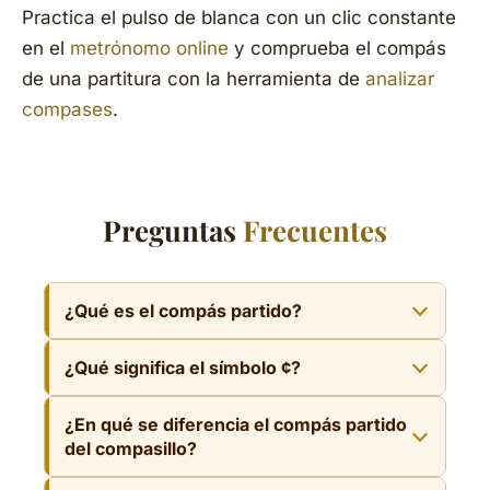
Practica el pulso de blanca con un clic constante
en el
metrónomo online
y comprueba el compás
de una partitura con la herramienta de
analizar
compases
.
Preguntas
Frecuentes
¿Qué es el compás partido?
El compás partido, o alla breve, es un compás
¿Qué significa el símbolo ¢?
simple de dos tiempos de blanca, equivalente
al 2/2. Se representa con el símbolo ¢ (una C
El símbolo ¢ indica compás partido (alla
¿En qué se diferencia el compás partido
atravesada por una línea vertical) y consiste
breve), es decir, 2/2. Equivale al compasillo
del compasillo?
en contar en dos lo que de otro modo se
(C, que es el 4/4) pero «partido» a la mitad:
escribiría en cuatro.
El compasillo (C) es el 4/4: cuatro tiempos de