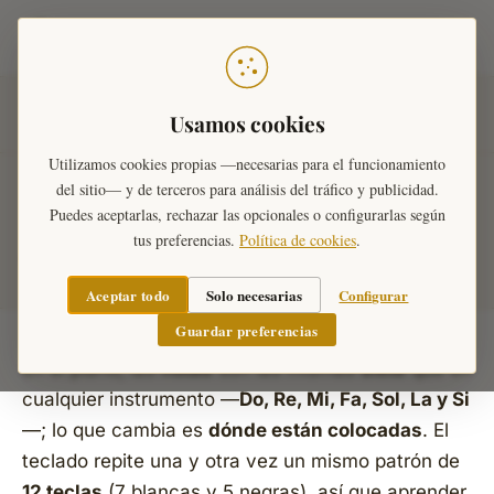
Teoría Musical
Inicio
›
Diccionario Musical
›
Notas en los
Usamos cookies
instrumentos
›
Las notas del piano
Utilizamos cookies propias —necesarias para el funcionamiento
del sitio— y de terceros para análisis del tráfico y publicidad.
Las notas del piano: dónde
Puedes aceptarlas, rechazar las opcionales o configurarlas según
tus preferencias.
Política de cookies
.
están en el teclado
Aceptar todo
Solo necesarias
Configurar
Guardar preferencias
En el piano, las
notas
son las mismas
siete
que en
cualquier instrumento —
Do, Re, Mi, Fa, Sol, La y Si
—; lo que cambia es
dónde están colocadas
. El
teclado repite una y otra vez un mismo patrón de
12 teclas
(7 blancas y 5 negras), así que aprender