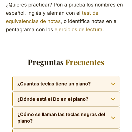
¿Quieres practicar? Pon a prueba los nombres en
español, inglés y alemán con el
test de
equivalencias de notas
, o identifica notas en el
pentagrama con los
ejercicios de lectura
.
Preguntas
Frecuentes
¿Cuántas teclas tiene un piano?
Un piano estándar tiene 88 teclas: 52 blancas
¿Dónde está el Do en el piano?
y 36 negras. Abarcan algo más de siete
octavas, desde el La₀ (la nota más grave)
El Do es la tecla blanca situada justo a la
¿Cómo se llaman las teclas negras del
hasta el Do₈ (la más aguda). Los teclados y
izquierda de cada grupo de 2 teclas negras.
piano?
pianos digitales suelen tener 61, 76 u 88
El Do central (Do₄) es el que queda más
teclas.
Cada tecla negra tiene dos nombres: es el