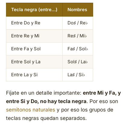
Tecla negra (entre…)
Nombres
Entre Do y Re
Do♯ / Re♭
Entre Re y Mi
Re♯ / Mi♭
Entre Fa y Sol
Fa♯ / Sol♭
Entre Sol y La
Sol♯ / La♭
Entre La y Si
La♯ / Si♭
Fíjate en un detalle importante:
entre Mi y Fa, y
entre Si y Do, no hay tecla negra
. Por eso son
semitonos naturales
y por eso los grupos de
teclas negras quedan separados.